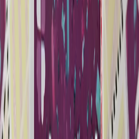
Loterias
Bolões
Resultados
Blog
Quem Somos
FAQ
Voltar para o Blog
Notícia
5 de janeiro de 2026
Resultado do Concurso 3579 da Lotofácil
- 05/01/2026
O sorteio do concurso 3579 da Lotofácil, realizado em 05/01/2026,
teve as seguintes dezenas sorteadas: 01, 02, 03, 04, 08, 10, 11, 13,
15, 17, 19, 20, 21, 23, 25.
Cinco apostas foram premiadas na primeira faixa, e cada uma
receberá o prêmio de R$ 768.413,77. Os ganhadores são das