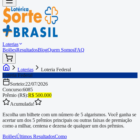
Loterias
Bolões
Resultados
Blog
Quem Somos
FAQ
Loterias
Loteria Federal
Loteria Federal
Sorteio:
22/07/2026
Concurso:
6085
Prêmio (R$):
R$ 500.000
Acumulada!
Escolha um bilhete com um número de 5 algarismos. Você ganha se
acertar um dos 5 prêmios principais ou outras faixas de premiação
como a milhar, centena e dezena de qualquer um dos prêmios.
Bolões
Últimos Resultados
Como