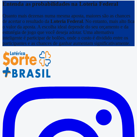
Entenda as probabilidades na
Loteria Federal
Quanto mais dezenas numa mesma aposta, maiores são as chances
de acertar o resultado da
Loteria Federal
. No entanto, mais alto fica
o valor da aposta. A escolha ideal depende do seu orçamento e da
estratégia de jogo que você deseja adotar. Uma alternativa
inteligente é participar de bolões, onde o custo é dividido entre os
participantes e as chances de ganhar aumentam significativamente.