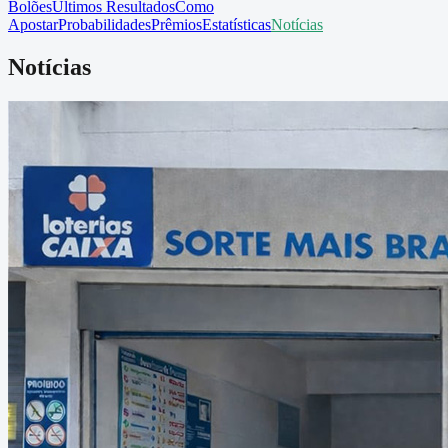
Bolões
Últimos Resultados
Como
Apostar
Probabilidades
Prêmios
Estatísticas
Notícias
Notícias